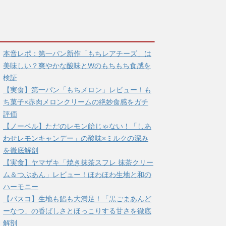
本音レポ：第一パン新作「もちレアチーズ」は
美味しい？爽やかな酸味とWのもちもち食感を
検証
【実食】第一パン「もちメロン」レビュー！も
ち菓子×赤肉メロンクリームの絶妙食感をガチ
評価
【ノーベル】ただのレモン飴じゃない！「しあ
わせレモンキャンデー」の酸味×ミルクの深み
を徹底解剖
【実食】ヤマザキ「焼き抹茶スフレ 抹茶クリー
ム＆つぶあん」レビュー！ほわほわ生地と和の
ハーモニー
【パスコ】生地も餡も大満足！「黒ごまあんど
ーなつ」の香ばしさとほっこりする甘さを徹底
解剖