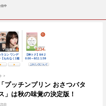
発信中
ト
>
「プッチンプリン おさつバタ
ス」は秋の味覚の決定版！
月21日