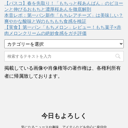
【パスコ】春を先取り！「もちっと桜あんぱん」のビヨー
ンと伸びるおもちと濃厚桜あんを徹底解剖
本音レポ：第一パン新作「もちレアチーズ」は美味しい？
爽やかな酸味とWのもちもち食感を検証
【実食】第一パン「もちメロン」レビュー！もち菓子×赤
肉メロンクリームの絶妙食感をガチ評価
カ
テ
ゴ
リ
ー
掲載している画像や肖像権等の著作権は、各権利所有
者に帰属致しております。
今日もよろしく
気になるニュースや趣味、アイテムなどを中心に発信中