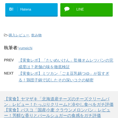
B!
Hatena
LINE
-
購入レビュー
,
飲み物
執筆者:
yumeichi
PREV
【実食レポ】「たいめいけん」監修オムレツパンの完
成度は？老舗の味を徹底検証
NEXT
【実食レポ】ミツカン「ごま豆乳鍋つゆ」が旨すぎ
る！鶏団子鍋で試したその深いコクの秘密
【実食】ヤマザキ「北海道産チーズのチーズクリームパ
ン」レビュー！たっぷりクリームと冷やし食べをガチ評価
【実食】パスコ「国産小麦 クラウンメロンパン」レビュ
ー！芳醇な香りとパールシュガーの食感をガチ評価