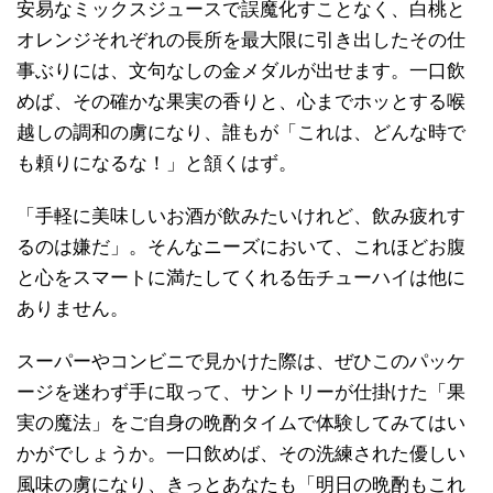
安易なミックスジュースで誤魔化すことなく、白桃と
オレンジそれぞれの長所を最大限に引き出したその仕
事ぶりには、文句なしの金メダルが出せます。一口飲
めば、その確かな果実の香りと、心までホッとする喉
越しの調和の虜になり、誰もが「これは、どんな時で
も頼りになるな！」と頷くはず。
「手軽に美味しいお酒が飲みたいけれど、飲み疲れす
るのは嫌だ」。そんなニーズにおいて、これほどお腹
と心をスマートに満たしてくれる缶チューハイは他に
ありません。
スーパーやコンビニで見かけた際は、ぜひこのパッケ
ージを迷わず手に取って、サントリーが仕掛けた「果
実の魔法」をご自身の晩酌タイムで体験してみてはい
かがでしょうか。一口飲めば、その洗練された優しい
風味の虜になり、きっとあなたも「明日の晩酌もこれ