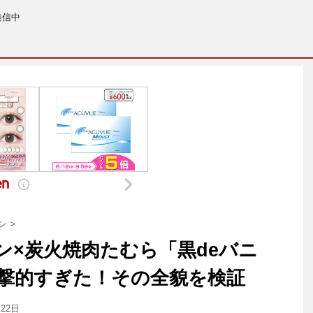
発信中
ン
>
ン×炭火焼肉たむら「黒deバニ
撃的すぎた！その全貌を検証
月22日