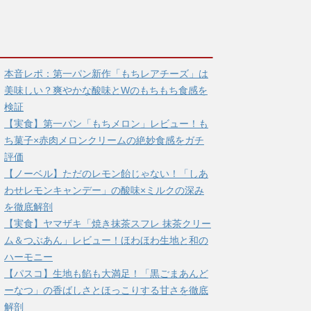
本音レポ：第一パン新作「もちレアチーズ」は
美味しい？爽やかな酸味とWのもちもち食感を
検証
【実食】第一パン「もちメロン」レビュー！も
ち菓子×赤肉メロンクリームの絶妙食感をガチ
評価
【ノーベル】ただのレモン飴じゃない！「しあ
わせレモンキャンデー」の酸味×ミルクの深み
を徹底解剖
【実食】ヤマザキ「焼き抹茶スフレ 抹茶クリー
ム＆つぶあん」レビュー！ほわほわ生地と和の
ハーモニー
【パスコ】生地も餡も大満足！「黒ごまあんど
ーなつ」の香ばしさとほっこりする甘さを徹底
解剖