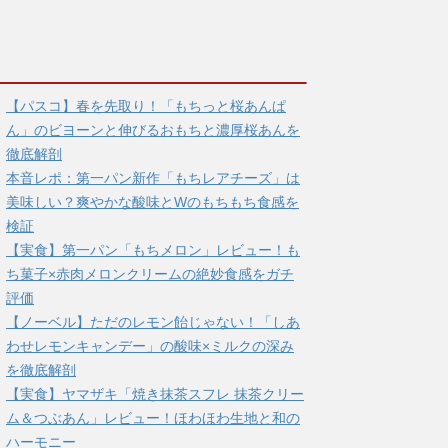
【パスコ】春を先取り！「もちっと桜あんぱ
ん」のビヨーンと伸びるおもちと濃厚桜あんを
徹底解剖
本音レポ：第一パン新作「もちレアチーズ」は
美味しい？爽やかな酸味とWのもちもち食感を
検証
【実食】第一パン「もちメロン」レビュー！も
ち菓子×赤肉メロンクリームの絶妙食感をガチ
評価
【ノーベル】ただのレモン飴じゃない！「しあ
わせレモンキャンデー」の酸味×ミルクの深み
を徹底解剖
【実食】ヤマザキ「焼き抹茶スフレ 抹茶クリー
ム＆つぶあん」レビュー！ほわほわ生地と和の
ハーモニー