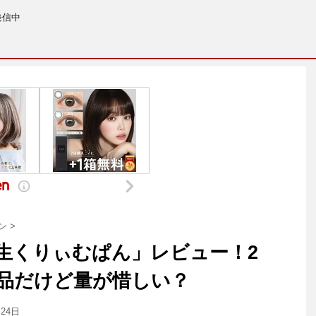
発信中
ン
>
生くりぃむぱん」レビュー！2
品だけど量が惜しい？
月24日