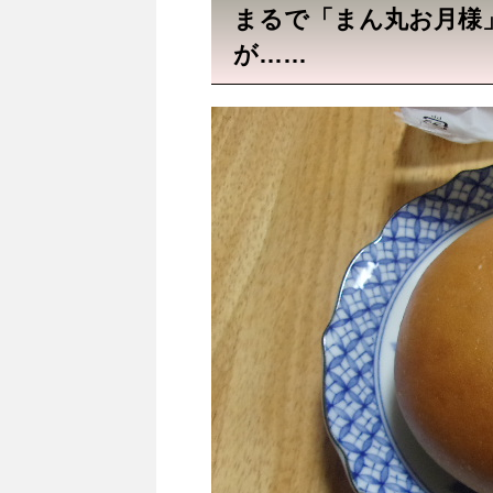
まるで「まん丸お月様
が……