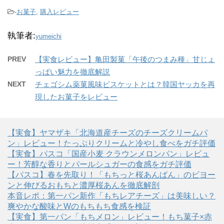
-
お菓子
,
購入レビュー
執筆者:
yumeichi
PREV
【実食レビュー】亀田製菓「午後のつまみ種」甘じょ
っぱい魅力を徹底解説
NEXT
チェゴシム薬菓風味ビスケットとは？韓国ヤッカを再
現したお菓子をレビュー
【実食】ヤマザキ「北海道産チーズのチーズクリームパ
ン」レビュー！たっぷりクリームと冷やし食べをガチ評価
【実食】パスコ「国産小麦 クラウンメロンパン」レビュ
ー！芳醇な香りとパールシュガーの食感をガチ評価
【パスコ】春を先取り！「もちっと桜あんぱん」のビヨー
ンと伸びるおもちと濃厚桜あんを徹底解剖
本音レポ：第一パン新作「もちレアチーズ」は美味しい？
爽やかな酸味とWのもちもち食感を検証
【実食】第一パン「もちメロン」レビュー！もち菓子×赤