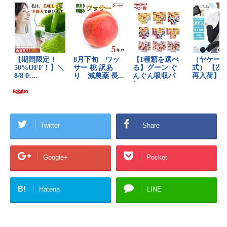
Twitter
Share
Google+
Pocket
B!
Hatena
LINE