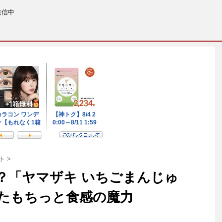
発信中
ト
>
？「ヤマザキ いちごまんじゅ
たもちっと食感の魔力