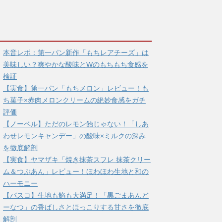
本音レポ：第一パン新作「もちレアチーズ」は
美味しい？爽やかな酸味とWのもちもち食感を
検証
【実食】第一パン「もちメロン」レビュー！も
ち菓子×赤肉メロンクリームの絶妙食感をガチ
評価
【ノーベル】ただのレモン飴じゃない！「しあ
わせレモンキャンデー」の酸味×ミルクの深み
を徹底解剖
【実食】ヤマザキ「焼き抹茶スフレ 抹茶クリー
ム＆つぶあん」レビュー！ほわほわ生地と和の
ハーモニー
【パスコ】生地も餡も大満足！「黒ごまあんど
ーなつ」の香ばしさとほっこりする甘さを徹底
解剖