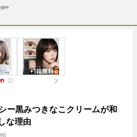
発信中
シー黒みつきなこクリームが和
しな理由
29日