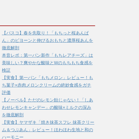
【パスコ】春を先取り！「もちっと桜あんぱ
ん」のビヨーンと伸びるおもちと濃厚桜あんを
徹底解剖
本音レポ：第一パン新作「もちレアチーズ」は
美味しい？爽やかな酸味とWのもちもち食感を
検証
【実食】第一パン「もちメロン」レビュー！も
ち菓子×赤肉メロンクリームの絶妙食感をガチ
評価
【ノーベル】ただのレモン飴じゃない！「しあ
わせレモンキャンデー」の酸味×ミルクの深み
を徹底解剖
【実食】ヤマザキ「焼き抹茶スフレ 抹茶クリー
ム＆つぶあん」レビュー！ほわほわ生地と和の
ハーモニー