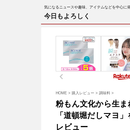
気になるニュースや趣味、アイテムなどを中心に
今日もよろしく
HOME
>
購入レビュー
>
調味料
>
粉もん文化から生ま
「道頓堀だしマヨ」
レビュー