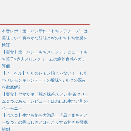
本音レポ：第一パン新作「もちレアチーズ」は
美味しい？爽やかな酸味とWのもちもち食感を
検証
【実食】第一パン「もちメロン」レビュー！も
ち菓子×赤肉メロンクリームの絶妙食感をガチ
評価
【ノーベル】ただのレモン飴じゃない！「しあ
わせレモンキャンデー」の酸味×ミルクの深み
を徹底解剖
【実食】ヤマザキ「焼き抹茶スフレ 抹茶クリー
ム＆つぶあん」レビュー！ほわほわ生地と和の
ハーモニー
【パスコ】生地も餡も大満足！「黒ごまあんど
ーなつ」の香ばしさとほっこりする甘さを徹底
解剖