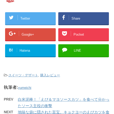
Twitter
Share
Google+
Pocket
B!
Hatena
LINE
-
スイーツ・デザート
,
購入レビュー
執筆者:
yumeichi
PREV
白米泥棒！「えび＆マヨソースカツ」を食べて分かっ
たソース主役の衝撃
NEXT
地味な袋に隠された至宝。キョクヨーのえびカツを食