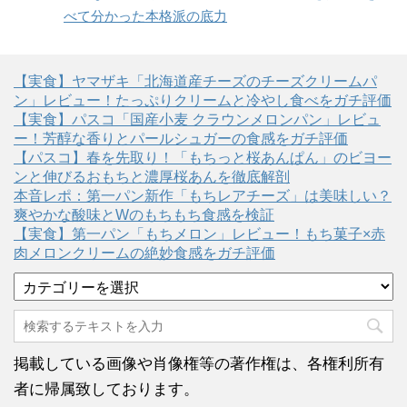
べて分かった本格派の底力
【実食】ヤマザキ「北海道産チーズのチーズクリームパ
ン」レビュー！たっぷりクリームと冷やし食べをガチ評価
【実食】パスコ「国産小麦 クラウンメロンパン」レビュ
ー！芳醇な香りとパールシュガーの食感をガチ評価
【パスコ】春を先取り！「もちっと桜あんぱん」のビヨー
ンと伸びるおもちと濃厚桜あんを徹底解剖
本音レポ：第一パン新作「もちレアチーズ」は美味しい？
爽やかな酸味とWのもちもち食感を検証
【実食】第一パン「もちメロン」レビュー！もち菓子×赤
肉メロンクリームの絶妙食感をガチ評価
カ
テ
ゴ
リ
ー
掲載している画像や肖像権等の著作権は、各権利所有
者に帰属致しております。