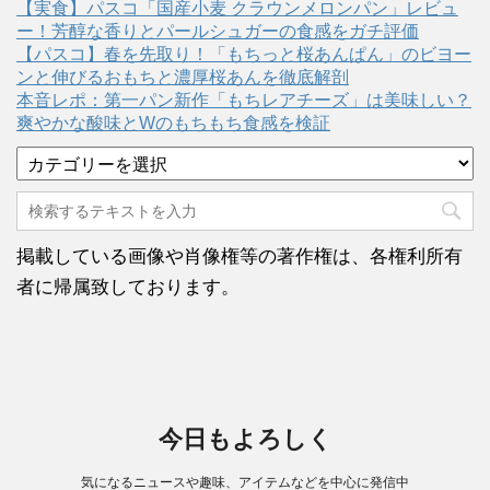
【実食】パスコ「国産小麦 クラウンメロンパン」レビュ
ー！芳醇な香りとパールシュガーの食感をガチ評価
【パスコ】春を先取り！「もちっと桜あんぱん」のビヨー
ンと伸びるおもちと濃厚桜あんを徹底解剖
本音レポ：第一パン新作「もちレアチーズ」は美味しい？
爽やかな酸味とWのもちもち食感を検証
カ
テ
ゴ
リ
ー
掲載している画像や肖像権等の著作権は、各権利所有
者に帰属致しております。
今日もよろしく
気になるニュースや趣味、アイテムなどを中心に発信中