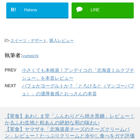
B!
Hatena
LINE
-
スイーツ・デザート
,
購入レビュー
執筆者:
yumeichi
PREV
小さくても本格派！アンデイコの「北海道ミルクプチ
シュー」を本音レビュー
NEXT
パフェかヨーグルトか？「とろけると（マンゴーパフ
ェ）」の濃厚食感とおっさんの本音
【実食】あわしま堂「ふんわりどら焼き黒糖」レビュー！
かるふわ生地と粒あんの絶妙な和の味わい
【実食】ヤマザキ「北海道産チーズのチーズクリームパ
ン」レビュー！たっぷりクリームと冷やし食べをガチ評価