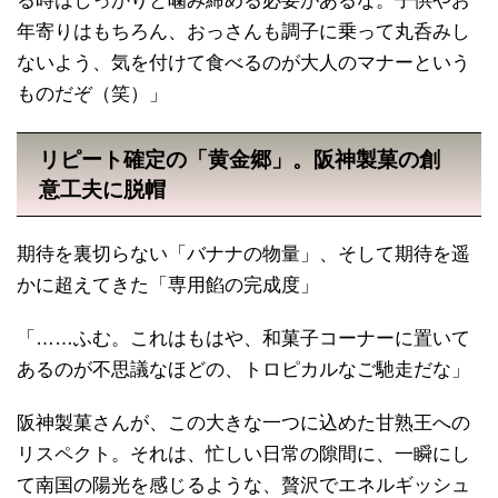
る時はしっかりと噛み締める必要があるな。子供やお
年寄りはもちろん、おっさんも調子に乗って丸呑みし
ないよう、気を付けて食べるのが大人のマナーという
ものだぞ（笑）」
リピート確定の「黄金郷」。阪神製菓の創
意工夫に脱帽
期待を裏切らない「バナナの物量」、そして期待を遥
かに超えてきた「専用餡の完成度」
「……ふむ。これはもはや、和菓子コーナーに置いて
あるのが不思議なほどの、トロピカルなご馳走だな」
阪神製菓さんが、この大きな一つに込めた甘熟王への
リスペクト。それは、忙しい日常の隙間に、一瞬にし
て南国の陽光を感じるような、贅沢でエネルギッシュ