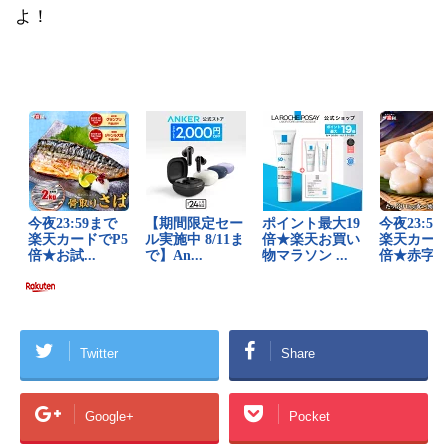
よ！
Twitter
Share
Google+
Pocket