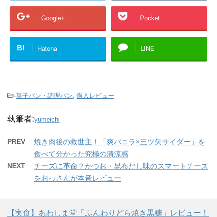
Google+
Pocket
B!
Hatena
LINE
-
菓子パン・調理パン
,
購入レビュー
執筆者:
yumeichi
PREV
焼き肉後の救世主！「爽バニラ×三ツ矢サイダー」を
食べて分かった究極の清涼感
NEXT
チーズに革命？かつお・昆布だし味のスマートチーズ
をおっさんが本音レビュー
【実食】あわしま堂「ふんわりどら焼き黒糖」レビュー！