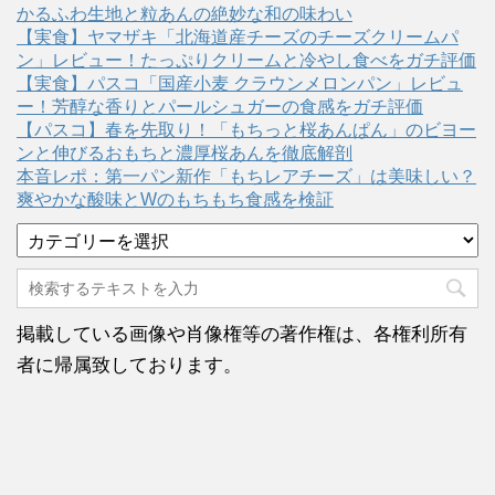
かるふわ生地と粒あんの絶妙な和の味わい
【実食】ヤマザキ「北海道産チーズのチーズクリームパ
ン」レビュー！たっぷりクリームと冷やし食べをガチ評価
【実食】パスコ「国産小麦 クラウンメロンパン」レビュ
ー！芳醇な香りとパールシュガーの食感をガチ評価
【パスコ】春を先取り！「もちっと桜あんぱん」のビヨー
ンと伸びるおもちと濃厚桜あんを徹底解剖
本音レポ：第一パン新作「もちレアチーズ」は美味しい？
爽やかな酸味とWのもちもち食感を検証
カ
テ
ゴ
リ
ー
掲載している画像や肖像権等の著作権は、各権利所有
者に帰属致しております。