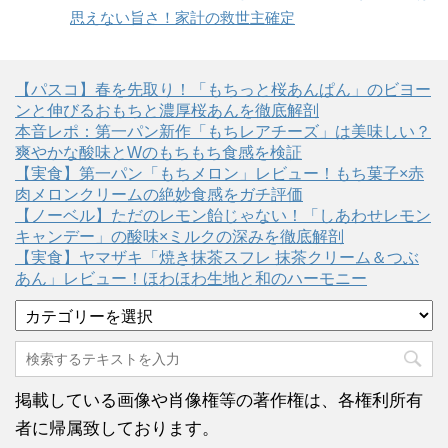
思えない旨さ！家計の救世主確定
【パスコ】春を先取り！「もちっと桜あんぱん」のビヨー
ンと伸びるおもちと濃厚桜あんを徹底解剖
本音レポ：第一パン新作「もちレアチーズ」は美味しい？
爽やかな酸味とWのもちもち食感を検証
【実食】第一パン「もちメロン」レビュー！もち菓子×赤
肉メロンクリームの絶妙食感をガチ評価
【ノーベル】ただのレモン飴じゃない！「しあわせレモン
キャンデー」の酸味×ミルクの深みを徹底解剖
【実食】ヤマザキ「焼き抹茶スフレ 抹茶クリーム＆つぶ
あん」レビュー！ほわほわ生地と和のハーモニー
カ
テ
ゴ
リ
ー
掲載している画像や肖像権等の著作権は、各権利所有
者に帰属致しております。