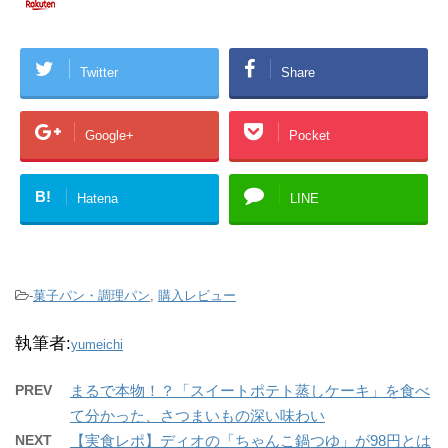
Twitter
Share
Google+
Pocket
B!
Hatena
LINE
-
菓子パン・調理パン
,
購入レビュー
執筆者:
yumeichi
PREV
まるで本物！？「スイートポテト蒸しケーキ」を食べ
て分かった、さつまいもの深い味わい
NEXT
【実食レポ】ディオの「ちゃんこ鍋つゆ」が98円とは