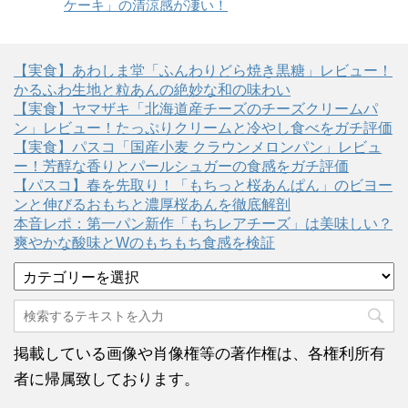
ケーキ」の清涼感が凄い！
【実食】あわしま堂「ふんわりどら焼き黒糖」レビュー！
かるふわ生地と粒あんの絶妙な和の味わい
【実食】ヤマザキ「北海道産チーズのチーズクリームパ
ン」レビュー！たっぷりクリームと冷やし食べをガチ評価
【実食】パスコ「国産小麦 クラウンメロンパン」レビュ
ー！芳醇な香りとパールシュガーの食感をガチ評価
【パスコ】春を先取り！「もちっと桜あんぱん」のビヨー
ンと伸びるおもちと濃厚桜あんを徹底解剖
本音レポ：第一パン新作「もちレアチーズ」は美味しい？
爽やかな酸味とWのもちもち食感を検証
カ
テ
ゴ
リ
ー
掲載している画像や肖像権等の著作権は、各権利所有
者に帰属致しております。