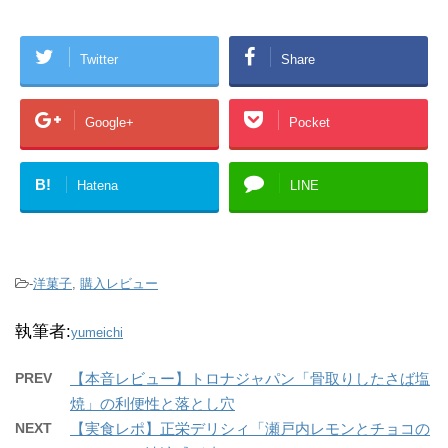
Twitter
Share
Google+
Pocket
B!
Hatena
LINE
-
洋菓子
,
購入レビュー
執筆者:
yumeichi
PREV
【本音レビュー】トロナジャパン「骨取りしたさば塩
焼」の利便性と落とし穴
NEXT
【実食レポ】正栄デリシィ「瀬戸内レモンとチョコの