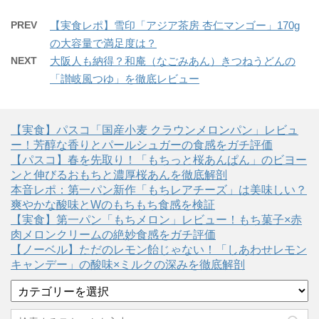
PREV
【実食レポ】雪印「アジア茶房 杏仁マンゴー」170g
の大容量で満足度は？
NEXT
大阪人も納得？和庵（なごみあん）きつねうどんの
「讃岐風つゆ」を徹底レビュー
【実食】パスコ「国産小麦 クラウンメロンパン」レビュ
ー！芳醇な香りとパールシュガーの食感をガチ評価
【パスコ】春を先取り！「もちっと桜あんぱん」のビヨー
ンと伸びるおもちと濃厚桜あんを徹底解剖
本音レポ：第一パン新作「もちレアチーズ」は美味しい？
爽やかな酸味とWのもちもち食感を検証
【実食】第一パン「もちメロン」レビュー！もち菓子×赤
肉メロンクリームの絶妙食感をガチ評価
【ノーベル】ただのレモン飴じゃない！「しあわせレモン
キャンデー」の酸味×ミルクの深みを徹底解剖
カ
テ
ゴ