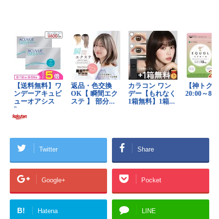
Twitter
Share
Google+
Pocket
B!
Hatena
LINE