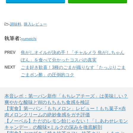
-
調味料
,
購入レビュー
執筆者:
yumeichi
PREV
焦がしオイルが決め手！「チャルメラ 焦がしちゃん
ぽん」を食べて分かったコスパの真実
NEXT
ごま好き歓喜！3種のごまが織りなす「たっぷりごま
ごまポン酢」の圧倒的コク
本音レポ：第一パン新作「もちレアチーズ」は美味しい？
爽やかな酸味とWのもちもち食感を検証
【実食】第一パン「もちメロン」レビュー！もち菓子×赤
肉メロンクリームの絶妙食感をガチ評価
【ノーベル】ただのレモン飴じゃない！「しあわせレモン
キャンデー」の酸味×ミルクの深みを徹底解剖