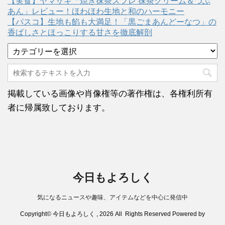
【実食】ヤマザキ「焼き抹茶スフレ 抹茶クリーム＆つぶ
あん」レビュー！ほわほわ生地と和のハーモニー
【パスコ】生地も餡も大満足！「黒ごまあんどーなつ」の
香ばしさとほっこりする甘さを徹底解剖
カ
テ
ゴ
リ
ー
掲載している画像や肖像権等の著作権は、各権利所有
者に帰属致しております。
今日もよろしく
気になるニュースや趣味、アイテムなどを中心に発信中
Copyright© 今日もよろしく , 2026 All Rights Reserved Powered by