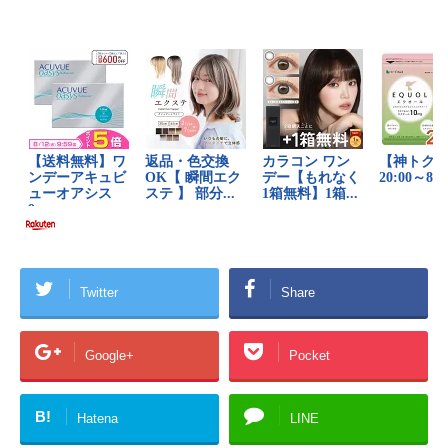
Twitter
Share
Google+
Pocket
B!
Hatena
LINE