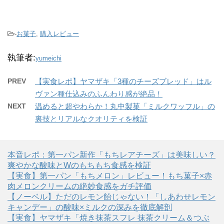
-
お菓子
,
購入レビュー
執筆者:
yumeichi
PREV
【実食レポ】ヤマザキ「3種のチーズブレッド」はル
ヴァン種仕込みのふんわり感が絶品！
NEXT
温めると超やわらか！丸中製菓「ミルクワッフル」の
裏技とリアルなクオリティを検証
本音レポ：第一パン新作「もちレアチーズ」は美味しい？
爽やかな酸味とWのもちもち食感を検証
【実食】第一パン「もちメロン」レビュー！もち菓子×赤
肉メロンクリームの絶妙食感をガチ評価
【ノーベル】ただのレモン飴じゃない！「しあわせレモン
キャンデー」の酸味×ミルクの深みを徹底解剖
【実食】ヤマザキ「焼き抹茶スフレ 抹茶クリーム＆つぶ