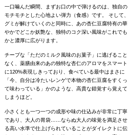
一口噛んだ瞬間、まずお口の中で弾けるのは、独自の
モチモチとした心地よい弾力（食感）です。 そして、
グミが解けていくのと同時に、あの杏仁豆腐特有の華
やかでどこか妖艶な、独特のコク深い風味がこれでも
かと濃厚に広がります。
チープな「ただのミルク風味のお菓子」に逃げること
なく、薬膳由来のあの独特な杏仁のアロマをスマート
に120%表現しきっており、食べている最中はまさに
「今、自分は冷たいレンゲで本物の杏仁豆腐をすくっ
て味わっている」かのような、高貴な錯覚すら覚えて
しまうほど。
小さくとも一つ一つの成形や味の仕込みが非常に丁寧
であり、大人の胃袋……ならぬ大人の味覚を満足させ
る高い水準で仕上げられていることがダイレクトに伝