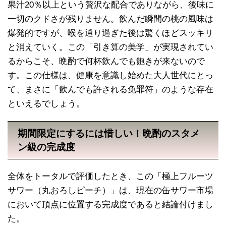
果汁20％以上という贅沢な配合でありながら、後味に
一切のクドさが残りません。飲んだ瞬間の桃の風味は
爆発的ですが、喉を通り過ぎた後は驚くほどスッキリ
と消えていく。この「引き算の美学」が実現されてい
るからこそ、晩酌で何杯飲んでも飽きが来ないので
す。この仕様は、健康を意識し始めた大人世代にとっ
て、まさに「飲んでも許される免罪符」のような存在
といえるでしょう。
期間限定にするには惜しい！晩酌のスタメ
ン級の完成度
全体をトータルで評価したとき、この「極上フルーツ
サワー（丸おろしピーチ）」は、現在の缶サワー市場
において頂点に位置する完成度であると結論付けまし
た。