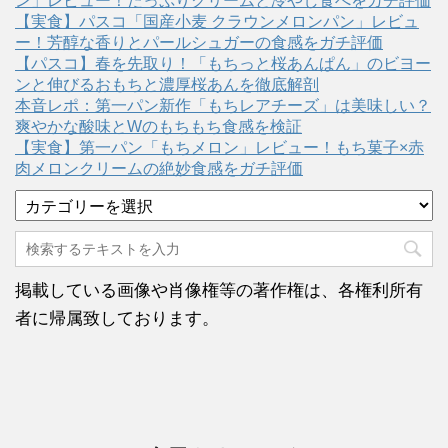
ン」レビュー！たっぷりクリームと冷やし食べをガチ評価
【実食】パスコ「国産小麦 クラウンメロンパン」レビュ
ー！芳醇な香りとパールシュガーの食感をガチ評価
【パスコ】春を先取り！「もちっと桜あんぱん」のビヨー
ンと伸びるおもちと濃厚桜あんを徹底解剖
本音レポ：第一パン新作「もちレアチーズ」は美味しい？
爽やかな酸味とWのもちもち食感を検証
【実食】第一パン「もちメロン」レビュー！もち菓子×赤
肉メロンクリームの絶妙食感をガチ評価
カ
テ
ゴ
リ
ー
掲載している画像や肖像権等の著作権は、各権利所有
者に帰属致しております。