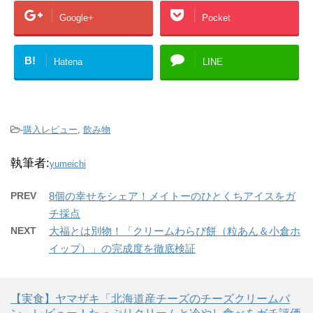
Google+
Pocket
B!
Hatena
LINE
-
購入レビュー
,
飲み物
執筆者:
yumeichi
PREV
8個の幸せをシェア！メイトーのひとくちアイスをガ
チ採点
NEXT
大福とは別物！「クリームわらび餅（粒あん＆小倉ホ
イップ）」の完成度を徹底検証
【実食】ヤマザキ「北海道産チーズのチーズクリームパ