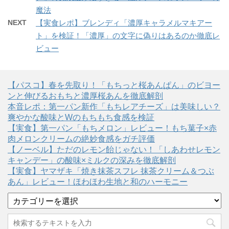
魔法
NEXT
【実食レポ】ブレンディ「濃厚キャラメルマキアー
ト」を検証！「濃厚」の文字に偽りはあるのか徹底レ
ビュー
【パスコ】春を先取り！「もちっと桜あんぱん」のビヨー
ンと伸びるおもちと濃厚桜あんを徹底解剖
本音レポ：第一パン新作「もちレアチーズ」は美味しい？
爽やかな酸味とWのもちもち食感を検証
【実食】第一パン「もちメロン」レビュー！もち菓子×赤
肉メロンクリームの絶妙食感をガチ評価
【ノーベル】ただのレモン飴じゃない！「しあわせレモン
キャンデー」の酸味×ミルクの深みを徹底解剖
【実食】ヤマザキ「焼き抹茶スフレ 抹茶クリーム＆つぶ
あん」レビュー！ほわほわ生地と和のハーモニー
カ
テ
ゴ