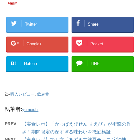
Twitter
Share
Google+
Pocket
B!
Hatena
LINE
-
購入レビュー
,
飲み物
執筆者:
yumeichi
PREV
【実食レポ】「かっぱえびせん 甘えび」が衝撃の旨
さ！期間限定の深すぎる味わいを徹底検証
NEXT
【実食レポ】でん六「あずき甘納豆チョコ 宇治抹