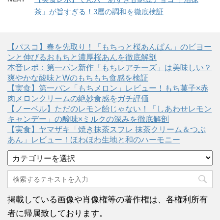
茶」が旨すぎる！3層の調和を徹底検証
【パスコ】春を先取り！「もちっと桜あんぱん」のビヨー
ンと伸びるおもちと濃厚桜あんを徹底解剖
本音レポ：第一パン新作「もちレアチーズ」は美味しい？
爽やかな酸味とWのもちもち食感を検証
【実食】第一パン「もちメロン」レビュー！もち菓子×赤
肉メロンクリームの絶妙食感をガチ評価
【ノーベル】ただのレモン飴じゃない！「しあわせレモン
キャンデー」の酸味×ミルクの深みを徹底解剖
【実食】ヤマザキ「焼き抹茶スフレ 抹茶クリーム＆つぶ
あん」レビュー！ほわほわ生地と和のハーモニー
カ
テ
ゴ
リ
ー
掲載している画像や肖像権等の著作権は、各権利所有
者に帰属致しております。