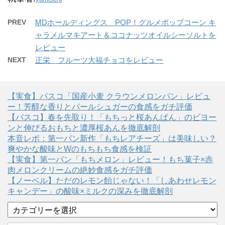
PREV
MDホールディングス POP！グルメポップコーン キ
ャラメルマキアート＆ココナッツオイルシーソルトを
レビュー
NEXT
正栄 フルーツ大福チョコをレビュー
【実食】パスコ「国産小麦 クラウンメロンパン」レビュ
ー！芳醇な香りとパールシュガーの食感をガチ評価
【パスコ】春を先取り！「もちっと桜あんぱん」のビヨー
ンと伸びるおもちと濃厚桜あんを徹底解剖
本音レポ：第一パン新作「もちレアチーズ」は美味しい？
爽やかな酸味とWのもちもち食感を検証
【実食】第一パン「もちメロン」レビュー！もち菓子×赤
肉メロンクリームの絶妙食感をガチ評価
【ノーベル】ただのレモン飴じゃない！「しあわせレモン
キャンデー」の酸味×ミルクの深みを徹底解剖
カ
テ