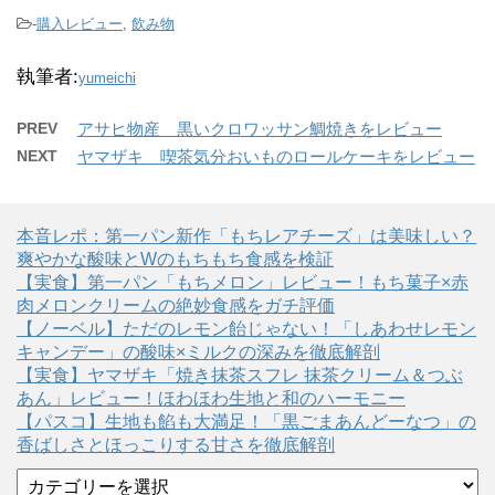
-
購入レビュー
,
飲み物
執筆者:
yumeichi
PREV
アサヒ物産 黒いクロワッサン鯛焼きをレビュー
NEXT
ヤマザキ 喫茶気分おいものロールケーキをレビュー
本音レポ：第一パン新作「もちレアチーズ」は美味しい？
爽やかな酸味とWのもちもち食感を検証
【実食】第一パン「もちメロン」レビュー！もち菓子×赤
肉メロンクリームの絶妙食感をガチ評価
【ノーベル】ただのレモン飴じゃない！「しあわせレモン
キャンデー」の酸味×ミルクの深みを徹底解剖
【実食】ヤマザキ「焼き抹茶スフレ 抹茶クリーム＆つぶ
あん」レビュー！ほわほわ生地と和のハーモニー
【パスコ】生地も餡も大満足！「黒ごまあんどーなつ」の
香ばしさとほっこりする甘さを徹底解剖
カ