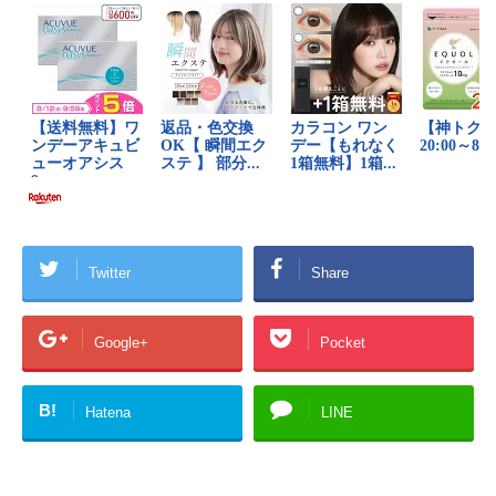
Twitter
Share
Google+
Pocket
B!
Hatena
LINE