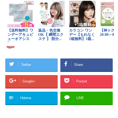
Twitter
Share
Google+
Pocket
B!
Hatena
LINE