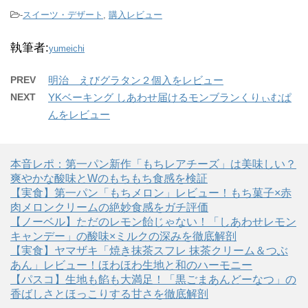
-
スイーツ・デザート
,
購入レビュー
執筆者:
yumeichi
PREV
明治 えびグラタン２個入をレビュー
NEXT
YKベーキング しあわせ届けるモンブランくりぃむぱ
んをレビュー
本音レポ：第一パン新作「もちレアチーズ」は美味しい？
爽やかな酸味とWのもちもち食感を検証
【実食】第一パン「もちメロン」レビュー！もち菓子×赤
肉メロンクリームの絶妙食感をガチ評価
【ノーベル】ただのレモン飴じゃない！「しあわせレモン
キャンデー」の酸味×ミルクの深みを徹底解剖
【実食】ヤマザキ「焼き抹茶スフレ 抹茶クリーム＆つぶ
あん」レビュー！ほわほわ生地と和のハーモニー
【パスコ】生地も餡も大満足！「黒ごまあんどーなつ」の
香ばしさとほっこりする甘さを徹底解剖