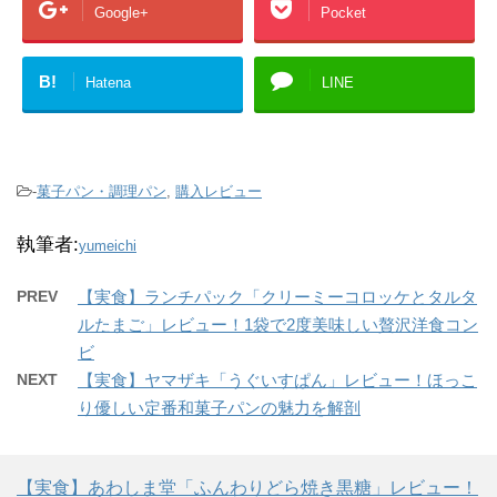
Google+
Pocket
B!
Hatena
LINE
-
菓子パン・調理パン
,
購入レビュー
執筆者:
yumeichi
PREV
【実食】ランチパック「クリーミーコロッケとタルタ
ルたまご」レビュー！1袋で2度美味しい贅沢洋食コン
ビ
NEXT
【実食】ヤマザキ「うぐいすぱん」レビュー！ほっこ
り優しい定番和菓子パンの魅力を解剖
【実食】あわしま堂「ふんわりどら焼き黒糖」レビュー！