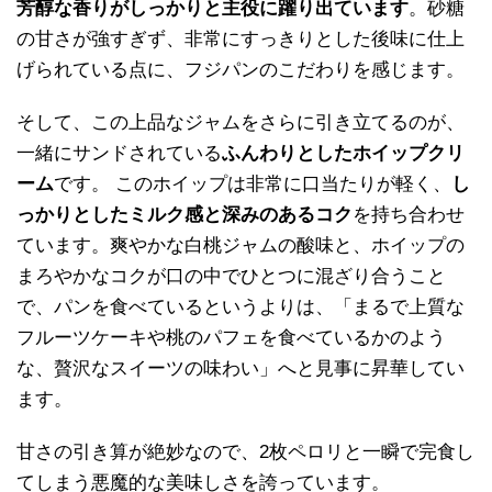
芳醇な香りがしっかりと主役に躍り出ています
。砂糖
の甘さが強すぎず、非常にすっきりとした後味に仕上
げられている点に、フジパンのこだわりを感じます。
そして、この上品なジャムをさらに引き立てるのが、
一緒にサンドされている
ふんわりとしたホイップクリ
ーム
です。 このホイップは非常に口当たりが軽く、
し
っかりとしたミルク感と深みのあるコク
を持ち合わせ
ています。爽やかな白桃ジャムの酸味と、ホイップの
まろやかなコクが口の中でひとつに混ざり合うこと
で、パンを食べているというよりは、「まるで上質な
フルーツケーキや桃のパフェを食べているかのよう
な、贅沢なスイーツの味わい」へと見事に昇華してい
ます。
甘さの引き算が絶妙なので、2枚ペロリと一瞬で完食し
てしまう悪魔的な美味しさを誇っています。