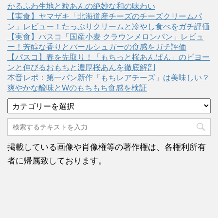
かるふわ生地と粒あんの絶妙な和の味わい
【実食】ヤマザキ「北海道産チーズのチーズクリームパ
ン」レビュー！たっぷりクリームと冷やし食べをガチ評価
【実食】パスコ「国産小麦 クラウンメロンパン」レビュ
ー！芳醇な香りとパールシュガーの食感をガチ評価
【パスコ】春を先取り！「もちっと桜あんぱん」のビヨー
ンと伸びるおもちと濃厚桜あんを徹底解剖
本音レポ：第一パン新作「もちレアチーズ」は美味しい？
爽やかな酸味とWのもちもち食感を検証
カ
テ
ゴ
リ
ー
掲載している画像や肖像権等の著作権は、各権利所有
者に帰属致しております。