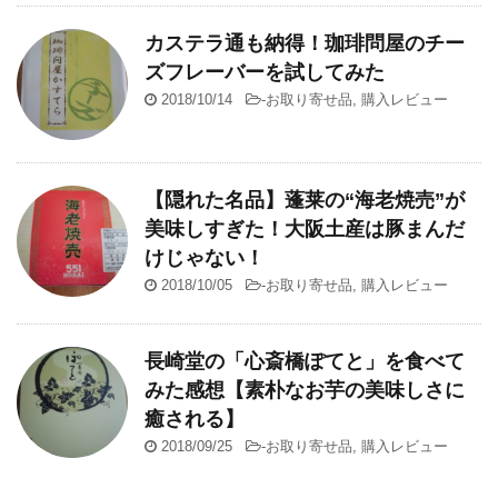
カステラ通も納得！珈琲問屋のチー
ズフレーバーを試してみた
2018/10/14
-
お取り寄せ品
,
購入レビュー
【隠れた名品】蓬莱の“海老焼売”が
美味しすぎた！大阪土産は豚まんだ
けじゃない！
2018/10/05
-
お取り寄せ品
,
購入レビュー
長崎堂の「心斎橋ぽてと」を食べて
みた感想【素朴なお芋の美味しさに
癒される】
2018/09/25
-
お取り寄せ品
,
購入レビュー