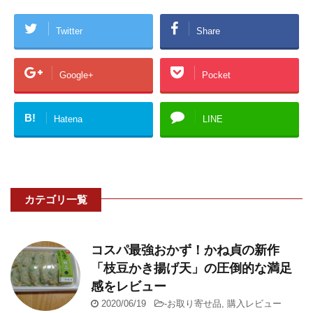
Twitter
Share
Google+
Pocket
B!
Hatena
LINE
カテゴリ一覧
コスパ最強おかず！かね貞の新作
「枝豆かき揚げ天」の圧倒的な満足
感をレビュー
2020/06/19
-
お取り寄せ品
,
購入レビュー