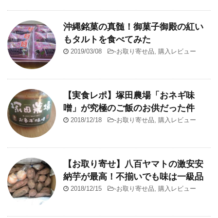
沖縄銘菓の真髄！御菓子御殿の紅い
もタルトを食べてみた
2019/03/08
-
お取り寄せ品
,
購入レビュー
【実食レポ】塚田農場「おネギ味
噌」が究極のご飯のお供だった件
2018/12/18
-
お取り寄せ品
,
購入レビュー
【お取り寄せ】八百ヤマトの激安安
納芋が最高！不揃いでも味は一級品
2018/12/15
-
お取り寄せ品
,
購入レビュー