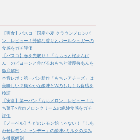
【実食】パスコ「国産小麦 クラウンメロンパ
ン」レビュー！芳醇な香りとパールシュガーの
食感をガチ評価
【パスコ】春を先取り！「もちっと桜あんぱ
ん」のビヨーンと伸びるおもちと濃厚桜あんを
徹底解剖
本音レポ：第一パン新作「もちレアチーズ」は
美味しい？爽やかな酸味とWのもちもち食感を
検証
【実食】第一パン「もちメロン」レビュー！も
ち菓子×赤肉メロンクリームの絶妙食感をガチ
評価
【ノーベル】ただのレモン飴じゃない！「しあ
わせレモンキャンデー」の酸味×ミルクの深み
を徹底解剖