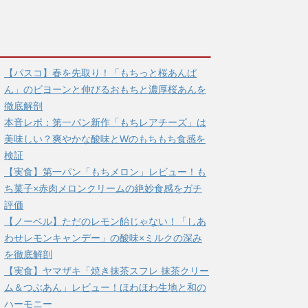
【パスコ】春を先取り！「もちっと桜あんぱ
ん」のビヨーンと伸びるおもちと濃厚桜あんを
徹底解剖
本音レポ：第一パン新作「もちレアチーズ」は
美味しい？爽やかな酸味とWのもちもち食感を
検証
【実食】第一パン「もちメロン」レビュー！も
ち菓子×赤肉メロンクリームの絶妙食感をガチ
評価
【ノーベル】ただのレモン飴じゃない！「しあ
わせレモンキャンデー」の酸味×ミルクの深み
を徹底解剖
【実食】ヤマザキ「焼き抹茶スフレ 抹茶クリー
ム＆つぶあん」レビュー！ほわほわ生地と和の
ハーモニー