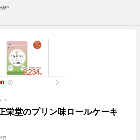
発信中
ト
>
正栄堂のプリン味ロールケーキ
月6日