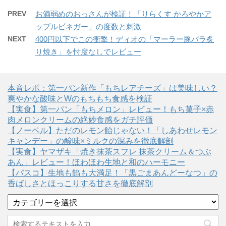
PREV
お酒弱めのおっさんが検証！「りらくす かろやかア
ップルビネガー」の度数と刺激
NEXT
400円以下でこの衝撃！ディオの「マーラー豚バラ炙
り焼き」を忖度なしでレビュー
本音レポ：第一パン新作「もちレアチーズ」は美味しい？
爽やかな酸味とWのもちもち食感を検証
【実食】第一パン「もちメロン」レビュー！もち菓子×赤
肉メロンクリームの絶妙食感をガチ評価
【ノーベル】ただのレモン飴じゃない！「しあわせレモン
キャンデー」の酸味×ミルクの深みを徹底解剖
【実食】ヤマザキ「焼き抹茶スフレ 抹茶クリーム＆つぶ
あん」レビュー！ほわほわ生地と和のハーモニー
【パスコ】生地も餡も大満足！「黒ごまあんどーなつ」の
香ばしさとほっこりする甘さを徹底解剖
カ
テ
ゴ