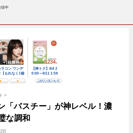
発信中
ト
>
ン「バスチー」が神レベル！濃
璧な調和
22日