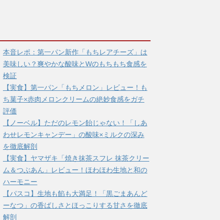
本音レポ：第一パン新作「もちレアチーズ」は
美味しい？爽やかな酸味とWのもちもち食感を
検証
【実食】第一パン「もちメロン」レビュー！も
ち菓子×赤肉メロンクリームの絶妙食感をガチ
評価
【ノーベル】ただのレモン飴じゃない！「しあ
わせレモンキャンデー」の酸味×ミルクの深み
を徹底解剖
【実食】ヤマザキ「焼き抹茶スフレ 抹茶クリー
ム＆つぶあん」レビュー！ほわほわ生地と和の
ハーモニー
【パスコ】生地も餡も大満足！「黒ごまあんど
ーなつ」の香ばしさとほっこりする甘さを徹底
解剖