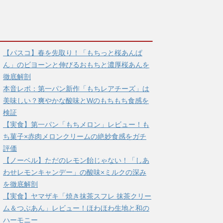
【パスコ】春を先取り！「もちっと桜あんぱ
ん」のビヨーンと伸びるおもちと濃厚桜あんを
徹底解剖
本音レポ：第一パン新作「もちレアチーズ」は
美味しい？爽やかな酸味とWのもちもち食感を
検証
【実食】第一パン「もちメロン」レビュー！も
ち菓子×赤肉メロンクリームの絶妙食感をガチ
評価
【ノーベル】ただのレモン飴じゃない！「しあ
わせレモンキャンデー」の酸味×ミルクの深み
を徹底解剖
【実食】ヤマザキ「焼き抹茶スフレ 抹茶クリー
ム＆つぶあん」レビュー！ほわほわ生地と和の
ハーモニー