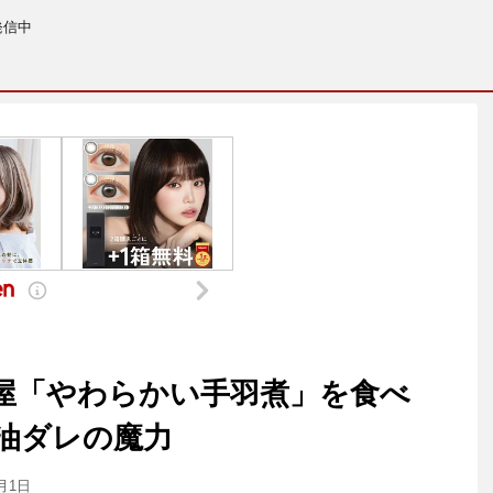
発信中
屋「やわらかい手羽煮」を食べ
油ダレの魔力
5月1日