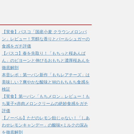
【実食】パスコ「国産小麦 クラウンメロンパ
ン」レビュー！芳醇な香りとパールシュガーの
食感をガチ評価
【パスコ】春を先取り！「もちっと桜あんぱ
ん」のビヨーンと伸びるおもちと濃厚桜あんを
徹底解剖
本音レポ：第一パン新作「もちレアチーズ」は
美味しい？爽やかな酸味とWのもちもち食感を
検証
【実食】第一パン「もちメロン」レビュー！も
ち菓子×赤肉メロンクリームの絶妙食感をガチ
評価
【ノーベル】ただのレモン飴じゃない！「しあ
わせレモンキャンデー」の酸味×ミルクの深み
を徹底解剖