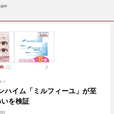
発信中
ト
>
ンハイム「ミルフィーユ」が至
わいを検証
月8日