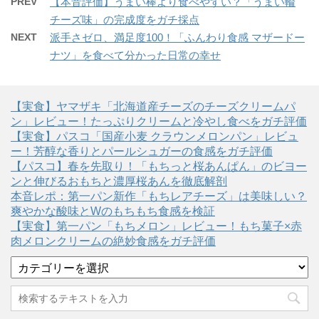
PREV
【本音評価】うまい棒より食べやすい？「うまい輪
チーズ味」の完成度をガチ採点
NEXT
派手さゼロ、満足度100！「ふんわり食感 マザードー
ナツ」を食べて分かった日常の幸せ
【実食】ヤマザキ「北海道産チーズのチーズクリームパ
ン」レビュー！たっぷりクリームと冷やし食べをガチ評価
【実食】パスコ「国産小麦 クラウンメロンパン」レビュ
ー！芳醇な香りとパールシュガーの食感をガチ評価
【パスコ】春を先取り！「もちっと桜あんぱん」のビヨー
ンと伸びるおもちと濃厚桜あんを徹底解剖
本音レポ：第一パン新作「もちレアチーズ」は美味しい？
爽やかな酸味とWのもちもち食感を検証
【実食】第一パン「もちメロン」レビュー！もち菓子×赤
肉メロンクリームの絶妙食感をガチ評価
カ
テ
ゴ
リ