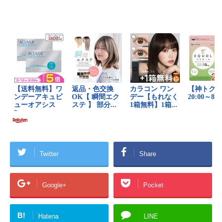
Twitter
Share
Google+
Pocket
B!
Hatena
LINE