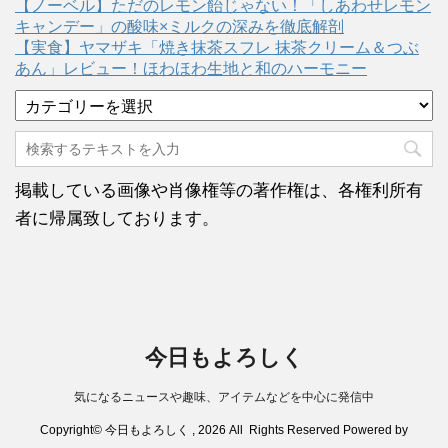
【ノーベル】ただのレモン飴じゃない！「しあわせレモン
キャンデー」の酸味×ミルクの深みを徹底解剖
【実食】ヤマザキ「焼き抹茶スフレ 抹茶クリーム＆つぶ
あん」レビュー！ほわほわ生地と和のハーモニー
カ
テ
ゴ
リ
ー
掲載している画像や肖像権等の著作権は、各権利所有
者に帰属致しております。
今日もよろしく
気になるニュースや趣味、アイテムなどを中心に発信中
Copyright© 今日もよろしく , 2026 All Rights Reserved Powered by