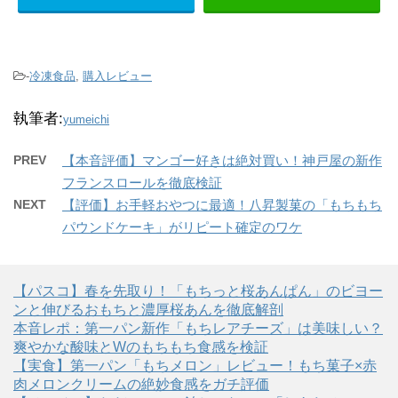
-
冷凍食品
,
購入レビュー
執筆者:
yumeichi
PREV
【本音評価】マンゴー好きは絶対買い！神戸屋の新作
フランスロールを徹底検証
NEXT
【評価】お手軽おやつに最適！八昇製菓の「もちもち
パウンドケーキ」がリピート確定のワケ
【パスコ】春を先取り！「もちっと桜あんぱん」のビヨー
ンと伸びるおもちと濃厚桜あんを徹底解剖
本音レポ：第一パン新作「もちレアチーズ」は美味しい？
爽やかな酸味とWのもちもち食感を検証
【実食】第一パン「もちメロン」レビュー！もち菓子×赤
肉メロンクリームの絶妙食感をガチ評価