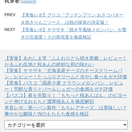
執筆者:
yumeichi
PREV
【実食レポ】グリコ「プッチンプリン おさつバター
＆焼きりんごソース」は秋の味覚の決定版！
NEXT
【実食レポ】ヤマザキ「焼き芋風味メロンパン」が驚
きの完成度！その再現度を徹底検証
【実食】あわしま堂「ふんわりどら焼き黒糖」レビュー！
かるふわ生地と粒あんの絶妙な和の味わい
【実食】ヤマザキ「北海道産チーズのチーズクリームパ
ン」レビュー！たっぷりクリームと冷やし食べをガチ評価
【実食】パスコ「国産小麦 クラウンメロンパン」レビュ
ー！芳醇な香りとパールシュガーの食感をガチ評価
【パスコ】春を先取り！「もちっと桜あんぱん」のビヨー
ンと伸びるおもちと濃厚桜あんを徹底解剖
本音レポ：第一パン新作「もちレアチーズ」は美味しい？
爽やかな酸味とWのもちもち食感を検証
カ
テ