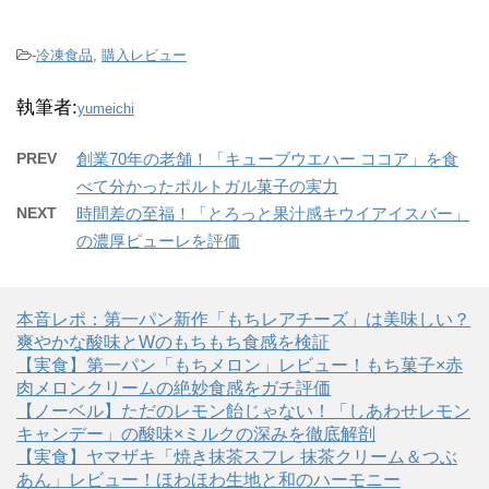
-
冷凍食品
,
購入レビュー
執筆者:
yumeichi
PREV
創業70年の老舗！「キューブウエハー ココア」を食
べて分かったポルトガル菓子の実力
NEXT
時間差の至福！「とろっと果汁感キウイアイスバー」
の濃厚ピューレを評価
本音レポ：第一パン新作「もちレアチーズ」は美味しい？
爽やかな酸味とWのもちもち食感を検証
【実食】第一パン「もちメロン」レビュー！もち菓子×赤
肉メロンクリームの絶妙食感をガチ評価
【ノーベル】ただのレモン飴じゃない！「しあわせレモン
キャンデー」の酸味×ミルクの深みを徹底解剖
【実食】ヤマザキ「焼き抹茶スフレ 抹茶クリーム＆つぶ
あん」レビュー！ほわほわ生地と和のハーモニー