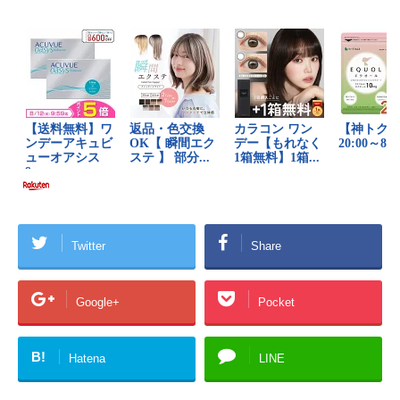
Twitter
Share
Google+
Pocket
B!
Hatena
LINE