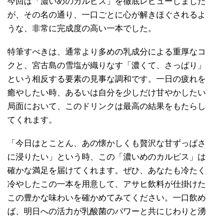
今回は「濃いめのカルピス」を徹底レビューしました
が、その名の通り、一口ごとに心が解きほぐされるよ
うな、非常に完成度の高い一本でした。
特筆すべきは、通常より多めの乳成分による重厚なコ
クと、宮古島の雪塩が織りなす「濃くて、さっぱり」
という相反する要素の見事な調和です。一日の疲れを
癒やしたい時、あるいは自分を少しだけ甘やかしたい
局面において、このドリンクは最高の結果をもたらし
てくれます。
「今日はとことん、あの懐かしくも贅沢な甘ずっぱさ
に浸りたい」という時、この「濃いめのカルピス」は
確かな満足を届けてくれます。ぜひ、あなたも冷たく
冷やしたこの一本を用意して、アサヒ飲料が仕掛けた
この豊かな味わいを確かめてみてください。一口飲め
ば、明日への活力が乳酸菌のパワーと共にじわりと湧