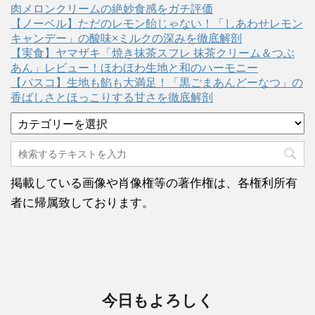
肉メロンクリームの絶妙食感をガチ評価
【ノーベル】ただのレモン飴じゃない！「しあわせレモン
キャンデー」の酸味×ミルクの深みを徹底解剖
【実食】ヤマザキ「焼き抹茶スフレ 抹茶クリーム＆つぶ
あん」レビュー！ほわほわ生地と和のハーモニー
【パスコ】生地も餡も大満足！「黒ごまあんどーなつ」の
香ばしさとほっこりする甘さを徹底解剖
カ
テ
ゴ
リ
ー
掲載している画像や肖像権等の著作権は、各権利所有
者に帰属致しております。
今日もよろしく