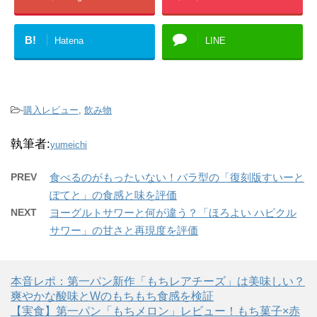
B!
Hatena
LINE
-
購入レビュー
,
飲み物
執筆者:
yumeichi
PREV
食べるのがもったいない！バラ型の「復刻版すいーと
ぽてと」の食感と味を評価
NEXT
ヨーグルトサワーと何が違う？「ほろよい ハピクル
サワー」の甘さと再現度を評価
本音レポ：第一パン新作「もちレアチーズ」は美味しい？
爽やかな酸味とWのもちもち食感を検証
【実食】第一パン「もちメロン」レビュー！もち菓子×赤