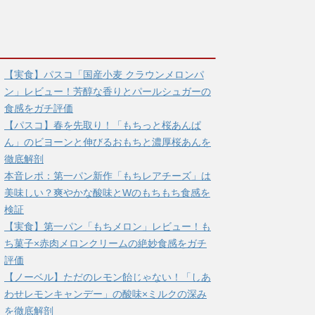
【実食】パスコ「国産小麦 クラウンメロンパ
ン」レビュー！芳醇な香りとパールシュガーの
食感をガチ評価
【パスコ】春を先取り！「もちっと桜あんぱ
ん」のビヨーンと伸びるおもちと濃厚桜あんを
徹底解剖
本音レポ：第一パン新作「もちレアチーズ」は
美味しい？爽やかな酸味とWのもちもち食感を
検証
【実食】第一パン「もちメロン」レビュー！も
ち菓子×赤肉メロンクリームの絶妙食感をガチ
評価
【ノーベル】ただのレモン飴じゃない！「しあ
わせレモンキャンデー」の酸味×ミルクの深み
を徹底解剖