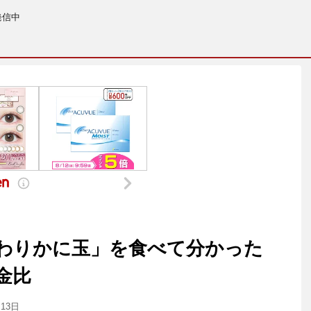
発信中
わりかに玉」を食べて分かった
金比
月13日